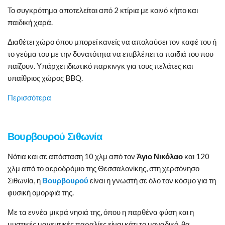
Το συγκρότημα αποτελείται από 2 κτίρια με κοινό κήπο και
παιδική χαρά.
Διαθέτει χώρο όπου μπορεί κανείς να απολαύσει τον καφέ του ή
το γεύμα του με την δυνατότητα να επιβλέπει τα παιδιά του που
παίζουν. Υπάρχει ιδιωτικό παρκινγκ για τους πελάτες και
υπαίθριος χώρος BBQ.
Περισσότερα
Βουρβουρού Σιθωνία
Νότια και σε απόσταση 10 χλμ από τον
Άγιο Νικόλαο
και 120
χλμ από το αεροδρόμιο της Θεσσαλονίκης, στη χερσόνησο
Σιθωνία, η
Βουρβουρού
είναι η γνωστή σε όλο τον κόσμο για τη
φυσική ομορφιά της.
Με τα εννέα μικρά νησιά της, όπου η παρθένα φύση και η
μυστικές μαγευτικές παραλίες είναι κάτι το μοναδικό, θα