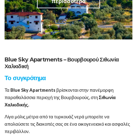
περισσότερα
Blue Sky Apartments – Βουρβουρού Σιθωνία
Χαλκιδική
Το συγκρότημα
Τα
Blue Sky Apartments
βρίσκονται στην πανέμορφη
παραθαλάσσια περιοχή της Βουρβουρούς, στη
Σιθωνία
Χαλκιδικής.
Λίγα μόλις μέτρα από τα τυρκουάζ νερά μπορείτε να
απολαύσετε τις διακοπές σας σε ένα οικογενειακό και ασφαλές
περιβάλλον.