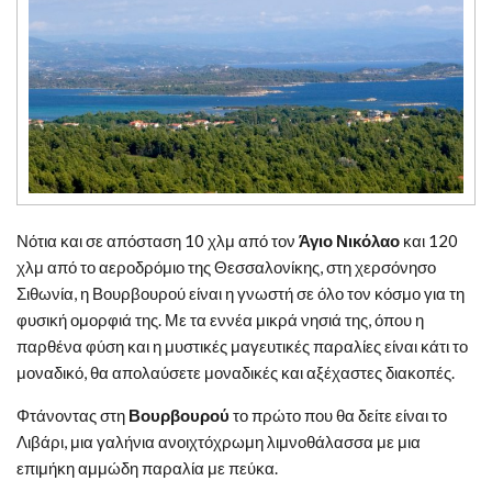
Νότια και σε απόσταση 10 χλμ από τον
Άγιο Νικόλαο
και 120
χλμ από το αεροδρόμιο της Θεσσαλονίκης, στη χερσόνησο
Σιθωνία, η Βουρβουρού είναι η γνωστή σε όλο τον κόσμο για τη
φυσική ομορφιά της. Με τα εννέα μικρά νησιά της, όπου η
παρθένα φύση και η μυστικές μαγευτικές παραλίες είναι κάτι το
μοναδικό, θα απολαύσετε μοναδικές και αξέχαστες διακοπές.
Φτάνοντας στη
Βουρβουρού
το πρώτο που θα δείτε είναι το
Λιβάρι, μια γαλήνια ανοιχτόχρωμη λιμνοθάλασσα με μια
επιμήκη αμμώδη παραλία με πεύκα.