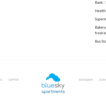
Bank :
Health
Superm
Bakery
fresh 
Bus St
ΤΑ
ΧΑΡΤΗΣ
ΧΑΛΚΙΔΙΚΗ
ΑΞΙΟ