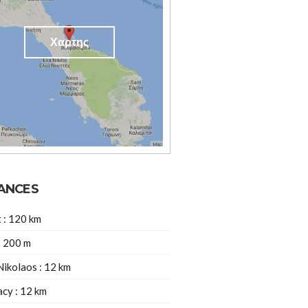
Χαρτης
ANCES
t : 120 km
: 200 m
Nikolaos : 12 km
cy : 12 km