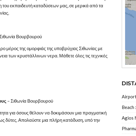
 του εκπαιδευτή καταδύσεων μας, σε μερικά από τα
νίας.
 Σιθωνία Βουρβουρού
ρο μέρος της ομορφιάς της υποβρύχιας Σιθωνίας με
νεια των κρυστάλλινων νερα.
Μάθετε όλες τις τεχνικές
DIST
Airpor
ους
– Σιθωνία Βουρβουρού
Beach 
ότητα για όσους θέλουν να δοκιμάσουν μια πραγματική
Agios 
ως δύτες.
Απολαύστε μια πλήρη κατάδυση, υπό την
Pharma