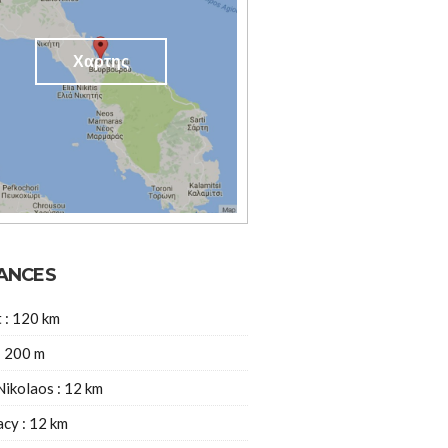
Χαρτης
ANCES
t : 120 km
: 200 m
Nikolaos : 12 km
cy : 12 km