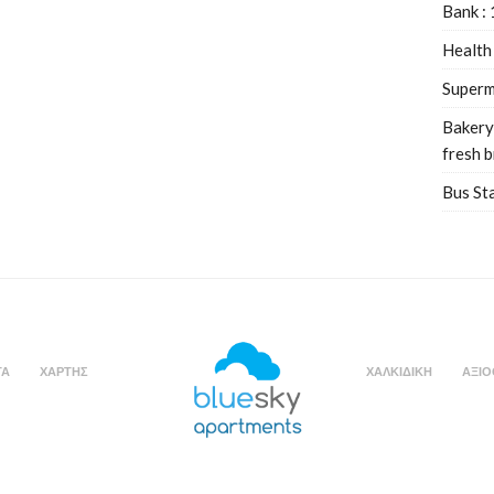
Bank :
Health
Superm
Bakery
fresh 
Bus St
ΤΑ
ΧΑΡΤΗΣ
ΧΑΛΚΙΔΙΚΗ
ΑΞΙΟ